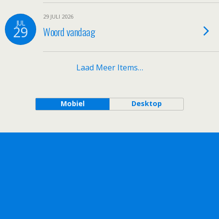
29 JULI 2026
JUL
29
Woord vandaag
Laad Meer Items…
Mobiel
Desktop