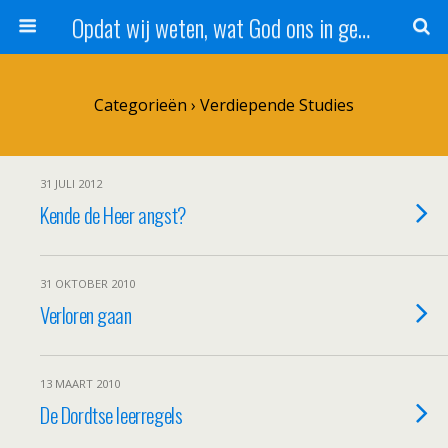
Opdat wij weten, wat God ons in genade schenkt!
Categorieën ›
Verdiepende Studies
31 JULI 2012
Kende de Heer angst?
31 OKTOBER 2010
Verloren gaan
13 MAART 2010
De Dordtse leerregels