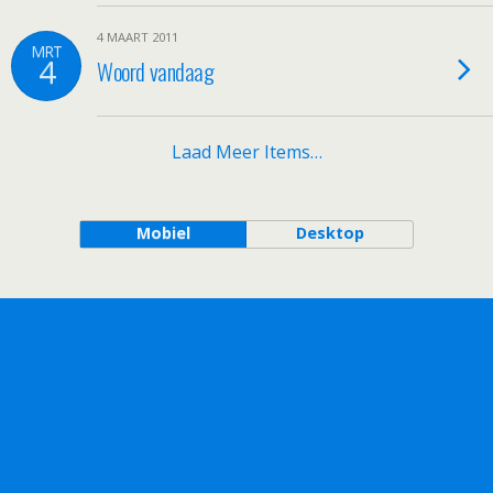
4 MAART 2011
MRT
4
Woord vandaag
Laad Meer Items…
Mobiel
Desktop