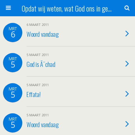
Opdat wij weten, wat God ons in genade schenkt!
6 MAART 2011
MRT
6
Woord vandaag
5 MAART 2011
MRT
5
God is Ã¨chad
5 MAART 2011
MRT
5
Effata!
5 MAART 2011
MRT
5
Woord vandaag