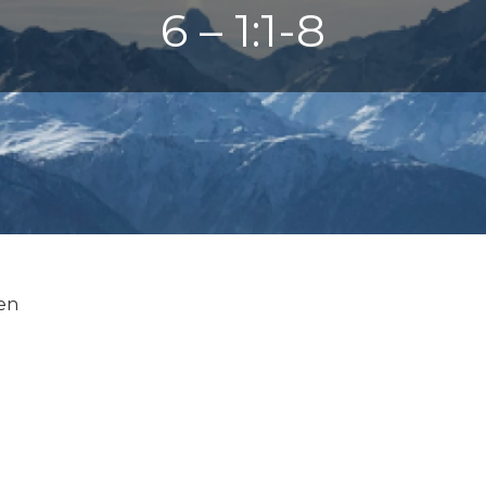
6 – 1:1-8
en