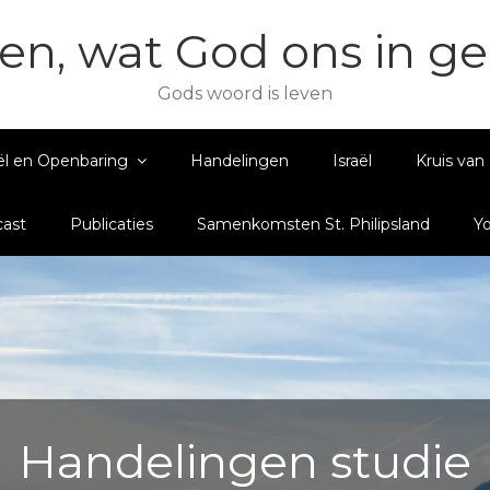
en, wat God ons in g
Gods woord is leven
ël en Openbaring
Handelingen
Israël
Kruis van 
ast
Publicaties
Samenkomsten St. Philipsland
Y
Handelingen studie