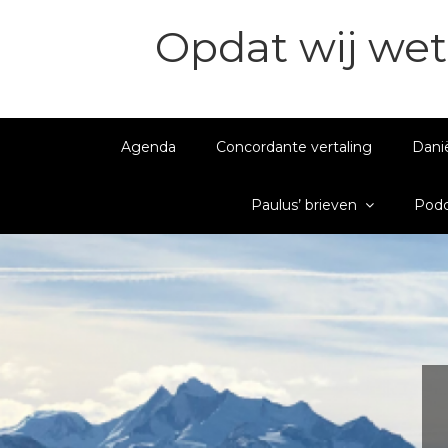
Opdat wij wet
Agenda
Concordante vertaling
Dani
Paulus’ brieven
Podc