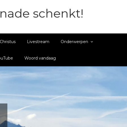
enade schenkt!
Christus
Livestream
Onderwerpen
ouTube
Woord vandaag