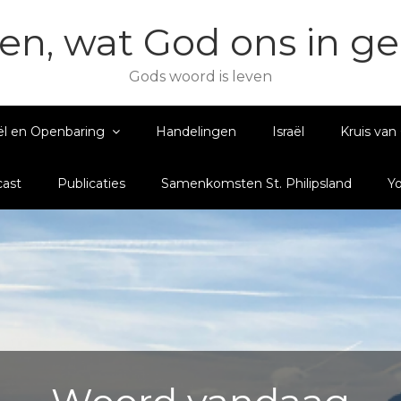
en, wat God ons in g
Gods woord is leven
ël en Openbaring
Handelingen
Israël
Kruis van 
ast
Publicaties
Samenkomsten St. Philipsland
Y