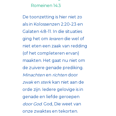
Romeinen 14:3
De toonzetting is hier niet zo
als in Kolossenzen 2:20-23 en
Galaten 4:8-11. In die situaties
ging het om
leraren
die wel of
niet eten een zaak van redding
(of het completeren ervan)
maakten. Het gaat nu niet om
de zuivere genade prediking.
Minachten
en
richten
door
zwak
en
sterk
kan niet aan de
orde zijn. Iedere gelovige is in
genade en liefde geroepen
door God
. God, Die weet van
onze zwaktes en tekorten.