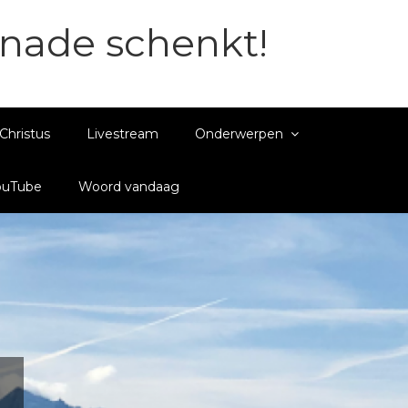
enade schenkt!
Christus
Livestream
Onderwerpen
ouTube
Woord vandaag