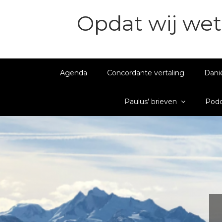
Opdat wij wet
Agenda
Concordante vertaling
Dani
Paulus’ brieven
Podc