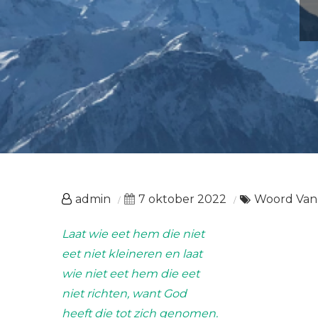
admin
7 oktober 2022
Woord Van
Laat wie eet hem die niet
eet niet kleineren en laat
wie niet eet hem die eet
niet richten, want God
heeft die tot zich genomen.