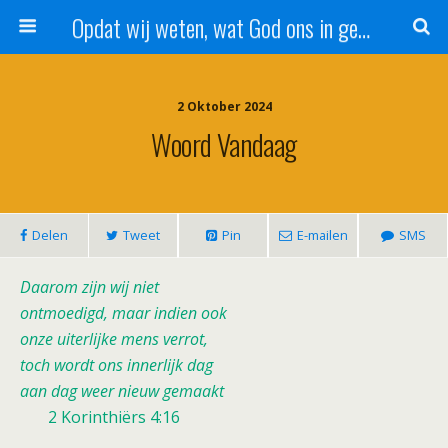
Opdat wij weten, wat God ons in genade schenkt!
2 Oktober 2024
Woord Vandaag
Delen
Tweet
Pin
E-mailen
SMS
Daarom zijn wij niet
ontmoedigd, maar indien ook
onze uiterlijke mens verrot,
toch wordt ons innerlijk dag
aan dag weer nieuw gemaakt
2 Korinthiërs 4:16