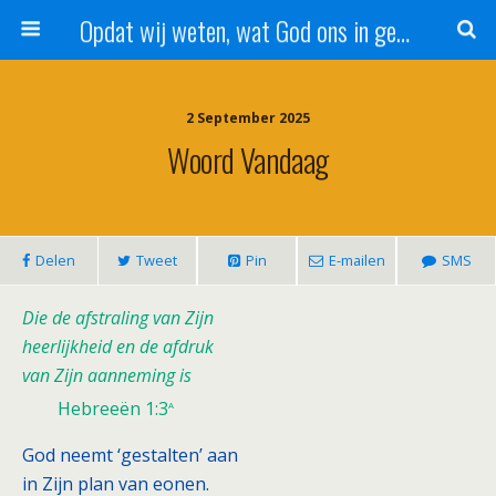
Opdat wij weten, wat God ons in genade schenkt!
2 September 2025
Woord Vandaag
Delen
Tweet
Pin
E-mailen
SMS
Die de afstraling van Zijn
heerlijkheid en de afdruk
van Zijn aanneming is
a
Hebreeën 1:3
God neemt ‘gestalten’ aan
in Zijn plan van eonen.