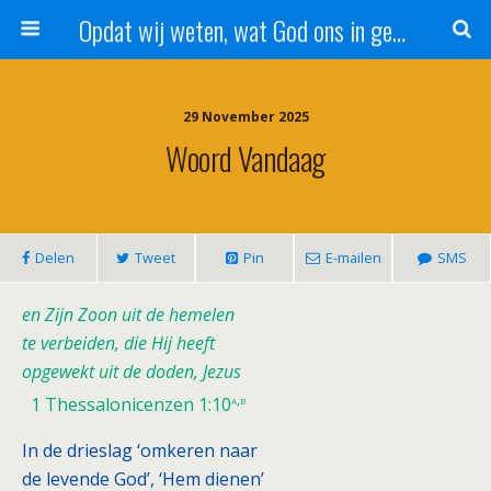
Opdat wij weten, wat God ons in genade schenkt!
29 November 2025
Woord Vandaag
Delen
Tweet
Pin
E-mailen
SMS
en Zijn Zoon uit de hemelen
te verbeiden, die Hij heeft
opgewekt uit de doden, Jezus
a,b
1 Thessalonicenzen 1:10
In de drieslag ‘omkeren naar
de levende God’, ‘Hem dienen’