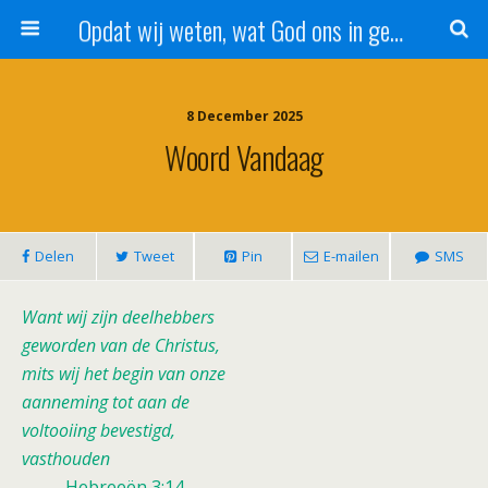
Opdat wij weten, wat God ons in genade schenkt!
8 December 2025
Woord Vandaag
Delen
Tweet
Pin
E-mailen
SMS
Want wij zijn deelhebbers
geworden van de Christus,
mits wij het begin van onze
aanneming tot aan de
voltooiing bevestigd,
vasthouden
Hebreeën 3:14