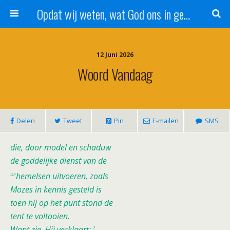
Opdat wij weten, wat God ons in genade schenkt!
12 Juni 2026
Woord Vandaag
Delen
Tweet
Pin
E-mailen
SMS
die, door model en schaduw
de goddelijke dienst van de
op
hemelsen uitvoeren, zoals
Mozes in kennis gesteld is
toen hij op het punt stond de
tent te voltooien.
Want zie, Hij verklaart: ‘