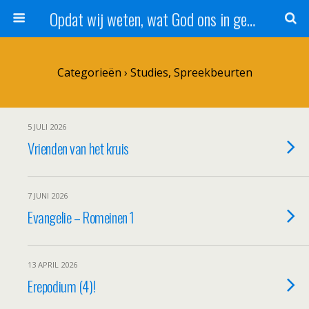
Opdat wij weten, wat God ons in genade schenkt!
Categorieën ›
Studies, Spreekbeurten
5 JULI 2026
Vrienden van het kruis
7 JUNI 2026
Evangelie – Romeinen 1
13 APRIL 2026
Erepodium (4)!