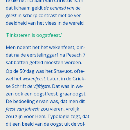
te die het lichaam van Christus is. In
dat lichaam geldt
de eenheid van de
geest
in scherp contrast met de ver-
deeldheid van het vlees in de wereld.
‘Pinksteren is oogstfeest.’
Men noemt het het wekenfeest, om-
dat na de eerstelinggarf na Pesach 7
sabbatten geteld moesten worden.
e
Op de 50
dag was het Shavuot, ofte-
wel het
wekenfeest
. Later, in de Griek-
se Schrift
de vijftigste
. Dat was in we-
zen ook een oogstfeest; graanoogst.
De bedoeling ervan was, dat men dit
feest van Jahweh
zou vieren, vrolijk
zou zijn voor Hem. Typologie zegt, dat
dit een beeld van de oogst uit de vol-