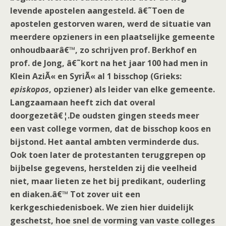
levende apostelen aangesteld. â€˜Toen de
apostelen gestorven waren, werd de situatie van
meerdere opzieners in een plaatselijke gemeente
onhoudbaarâ€™, zo schrijven prof. Berkhof en
prof. de Jong, â€˜kort na het jaar 100 had men in
Klein AziÃ« en SyriÃ« al 1 bisschop (Grieks:
episkopos
, opziener) als leider van elke gemeente.
Langzaamaan heeft zich dat overal
doorgezetâ€¦.De oudsten gingen steeds meer
een vast college vormen, dat de bisschop koos en
bijstond. Het aantal ambten verminderde dus.
Ook toen later de protestanten teruggrepen op
bijbelse gegevens, herstelden zij die veelheid
niet, maar lieten ze het bij predikant, ouderling
en diaken.â€™ Tot zover uit een
kerkgeschiedenisboek. We zien hier duidelijk
geschetst, hoe snel de vorming van vaste colleges