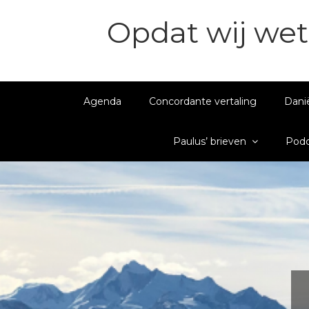
Opdat wij wet
Agenda
Concordante vertaling
Dani
Paulus’ brieven
Podc