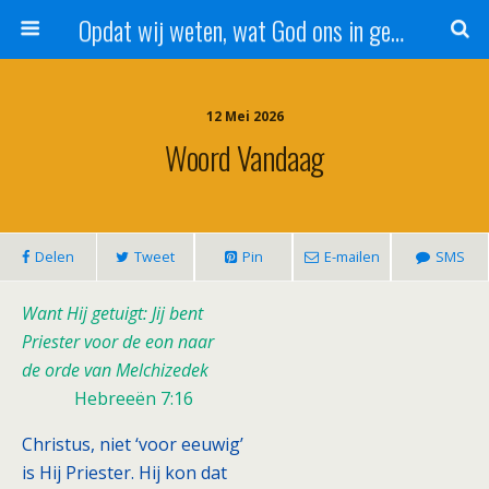
Opdat wij weten, wat God ons in genade schenkt!
12 Mei 2026
Woord Vandaag
Delen
Tweet
Pin
E-mailen
SMS
Want Hij getuigt: Jij bent
Priester voor de eon naar
de orde van Melchizedek
Hebreeën 7:16
Christus, niet ‘voor eeuwig’
is Hij Priester. Hij kon dat