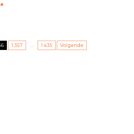
ie
56
1.357
…
1.435
Volgende