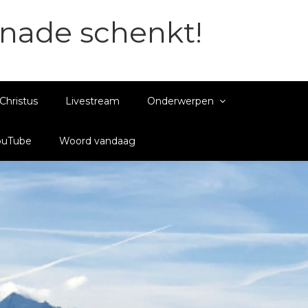
enade schenkt!
Christus
Livestream
Onderwerpen
ouTube
Woord vandaag