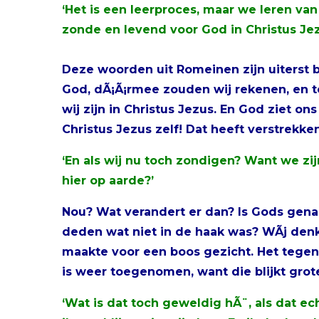
‘Het is een leerproces, maar we leren van
zonde en levend voor God in Christus Jez
Deze woorden uit Romeinen zijn uiterst be
God, dÃ¡Ã¡rmee zouden wij rekenen, en t
wij zijn in Christus Jezus. En God ziet on
Christus Jezus zelf! Dat heeft verstrekk
‘En als wij nu toch zondigen? Want we zi
hier op aarde?’
Nou? Wat verandert er dan? Is Gods gena
deden wat niet in de haak was? WÃ­j den
maakte voor een boos gezicht. Het tege
is weer toegenomen, want die blijkt grote
‘Wat is dat toch geweldig hÃ¨, als dat ec