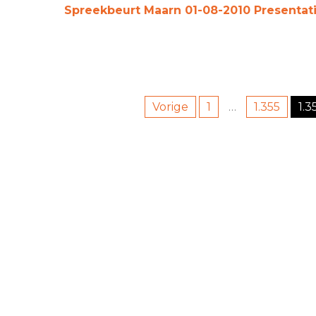
Spreekbeurt Maarn 01-08-2010
Presentat
Berichten
Vorige
1
…
1.355
1.3
paginering