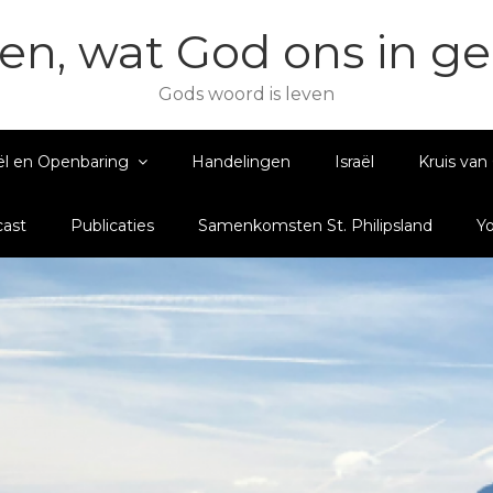
en, wat God ons in g
Gods woord is leven
ël en Openbaring
Handelingen
Israël
Kruis van 
ast
Publicaties
Samenkomsten St. Philipsland
Y