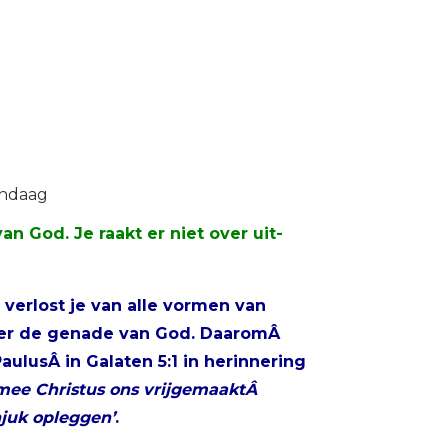
ndaag
n God. Je raakt er niet over uit-
 verlost je van alle vormen van
onder de genade van God. DaaromÂ
ulusÂ in Galaten 5:1 in herinnering
rmee Christus ons vrijgemaaktÂ
njuk opleggen’
.