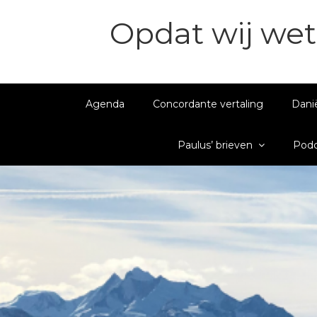
Opdat wij wet
Agenda
Concordante vertaling
Dani
Paulus’ brieven
Podc