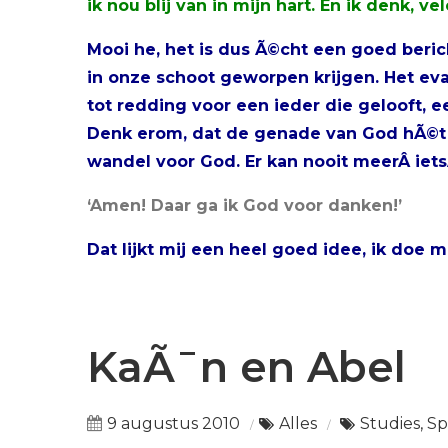
ik nou blij van in mijn hart. En ik denk, v
Mooi he, het is dus Ã©cht een goed beric
in onze schoot geworpen krijgen. Het ev
tot redding voor een ieder die gelooft, e
Denk erom, dat de genade van God hÃ©t
wandel voor God. Er kan nooit meerÂ iet
‘Amen! Daar ga ik God voor danken!’
Dat lijkt mij een heel goed idee, ik doe 
KaÃ¯n en Abel
9 augustus 2010
Alles
Studies, S