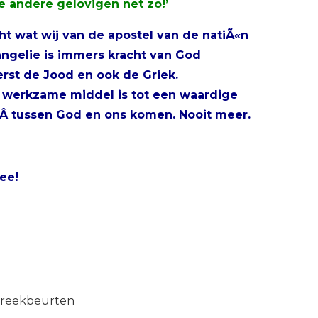
ele andere gelovigen net zo!’
ht wat wij van de apostel van de natiÃ«n
angelie is immers kracht van God
erst de Jood en ook de Griek.
 werkzame middel is tot een waardige
sÂ tussen God en ons komen. Nooit meer.
mee!
preekbeurten