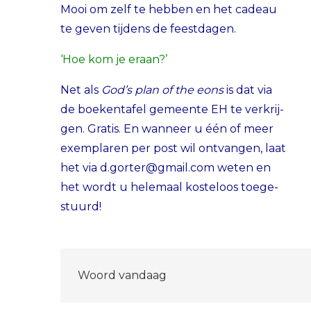
Mooi om zelf te hebben en het cadeau
te geven tijdens de feestdagen.
‘Hoe kom je eraan?’
Net als
God’s plan of the eons
is dat via
de boekentafel gemeente EH te verkrij-
gen. Gratis. En wanneer u één of meer
exemplaren per post wil ontvangen, laat
het via
d.gorter@gmail.com
weten en
het wordt u helemaal kosteloos toege-
stuurd!
Bericht
Woord vandaag
navigatie