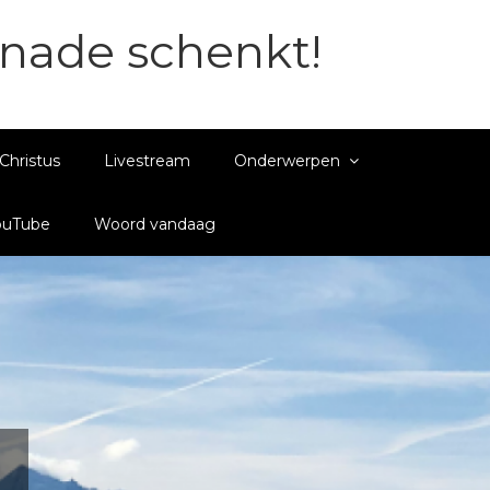
enade schenkt!
Christus
Livestream
Onderwerpen
ouTube
Woord vandaag