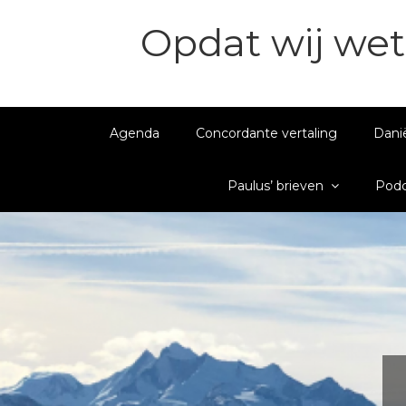
Opdat wij wet
Agenda
Concordante vertaling
Dani
Paulus’ brieven
Podc