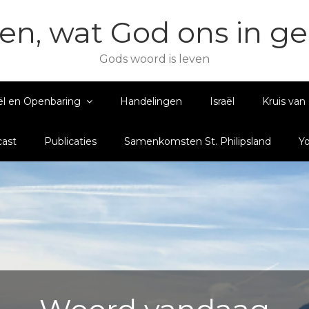
en, wat God ons in g
Gods woord is leven
ël en Openbaring
Handelingen
Israël
Kruis van 
ast
Publicaties
Samenkomsten St. Philipsland
Y