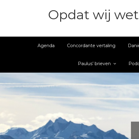
Opdat wij wet
Agenda
Concordante vertaling
Dani
Paulus’ brieven
Podc