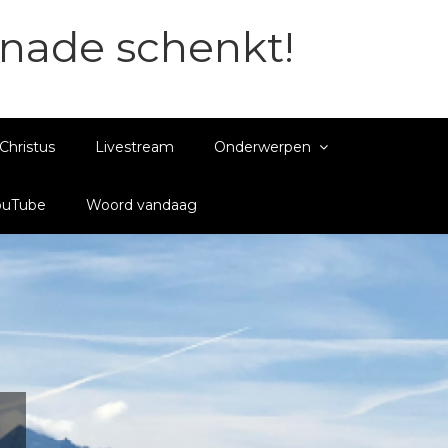
enade schenkt!
Christus
Livestream
Onderwerpen
ouTube
Woord vandaag