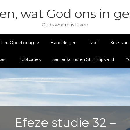
en, wat God ons in g
Gods woord is leven
ël en Openbaring
Handelingen
Israël
Kruis van 
ast
Publicaties
Samenkomsten St. Philipsland
Y
Efeze studie 32 –