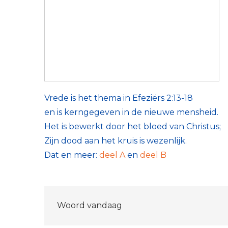
Vrede is het thema in Efeziërs 2:13-18
en is kerngegeven in de nieuwe mensheid.
Het is bewerkt door het bloed van Christus;
Zijn dood aan het kruis is wezenlijk.
Dat en meer:
deel A
en
deel B
Bericht
Woord vandaag
navigatie