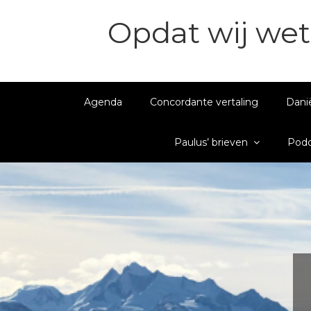
Opdat wij wet
Agenda
Concordante vertaling
Dani
Paulus’ brieven
Podc