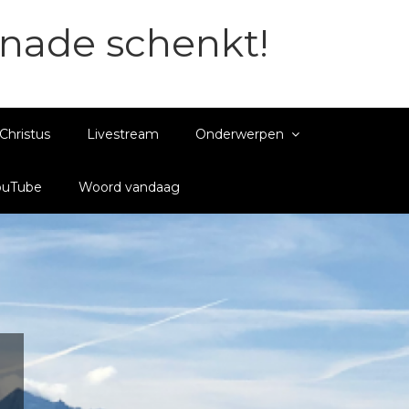
enade schenkt!
Christus
Livestream
Onderwerpen
ouTube
Woord vandaag